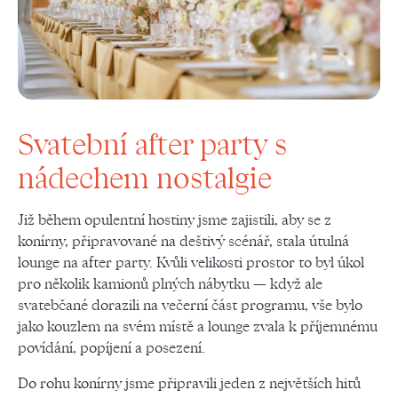
Svatební after party s
nádechem nostalgie
Již během opulentní hostiny jsme zajistili, aby se z
konírny, připravované na deštivý scénář, stala útulná
lounge na after party. Kvůli velikosti prostor to byl úkol
pro několik kamionů plných nábytku — když ale
svatebčané dorazili na večerní část programu, vše bylo
jako kouzlem na svém místě a lounge zvala k příjemnému
povídání, popíjení a posezení.
Do rohu konírny jsme připravili jeden z největších hitů