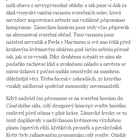
měli obavu z nevyzpytatelné oblohy a tak jsme si dali za
úkol vymyslet vnitřní variantu svatebních oslav, která
navzdory improvizaci nebude ani vzdáleně připomínat
kompromis. Zámeckou konírnu jsme tedy včas připravili
na alternativní svatební obřad. Tuto variantu jsme
naštěstí nevyužili a Pavla s Martinem si své ano řekli před
kruhovým květinovým oltářem pod širým nebem přesně
tak, jak si to vysnili. Díky druhému scénáři se nám ale
podařilo zachovat klid a uvolněnou náladu a nevěsta se
místo úzkosti z počasí mohla soustředit na mnohem
důležitější věci. Třeba focení v zahradách, ze kterého
vznikly nádherné společné momentky novomanželů.
Když nadešel čas přesunout se na svatební hostinu do
Císařského sálu, celý designový koncept svatby hostům
rozkvetl před očima v plné kráse. Zámecké fresky se tu
totiž doplňovaly s nadýchanou květinovou výzdobou
plnou čajových růží, křehkých pivoněk a pryskyřníků.
Květy byly rafinovaným propojením celé svatby. Otiskly