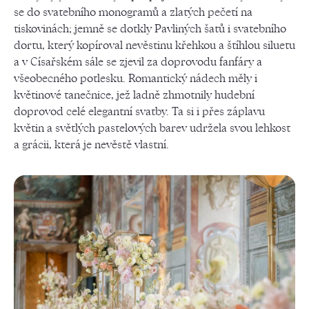
se do svatebního monogramů a zlatých pečetí na
tiskovinách; jemně se dotkly Pavliných šatů i svatebního
dortu, který kopíroval nevěstinu křehkou a štíhlou siluetu
a v Císařském sále se zjevil za doprovodu fanfáry a
všeobecného potlesku. Romantický nádech měly i
květinové tanečnice, jež ladně zhmotnily hudební
doprovod celé elegantní svatby. Ta si i přes záplavu
květin a světlých pastelových barev udržela svou lehkost
a grácii, která je nevěstě vlastní.