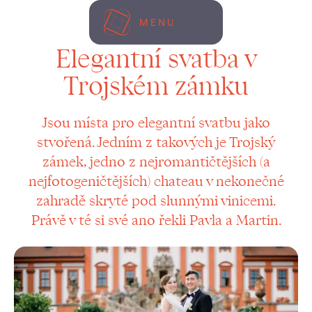
MENU
Elegantní svatba v
Trojském zámku
Jsou místa pro elegantní svatbu jako
stvořená. Jedním z takových je Trojský
zámek, jedno z nejromantičtějších (a
nejfotogeničtějších) chateau v nekonečné
zahradě skryté pod slunnými vinicemi.
Právě v té si své ano řekli Pavla a Martin.