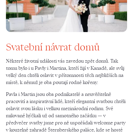
Svatební návrat domů
Některé životní události vás zavedou zpět domů. Tak
tomu bylo i u Pavly i Martina, kteří žijí v Kanadě, ale svůj
velký den chtěli oslavit v přítomnosti těch nejbližších na
místě, k němuž je oba poutají rodné kořeny.
Pavla i Martin jsou oba podnikatelé a neuvěřitelně
pracovití a inspirativní lidé, kteří elegantní svatbou chtěli
oslavit svou lásku i velkou mezinárodní rodinu. Své
milované hýčkali už od samotného začátku — v
předvečer svatby jsme pro ně uspořádali welcome party
v kouzelné zahradě Šternberského paláce, kde se hosté