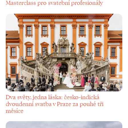
Masterclass pro svatební profesionály
Dva světy, jedna láska: česko-indická
dvoudenní svatba v Praze za pouhé tři
měsíce