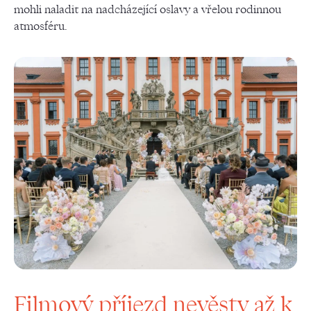
mohli naladit na nadcházející oslavy a vřelou rodinnou
atmosféru.
Filmový příjezd nevěsty až k