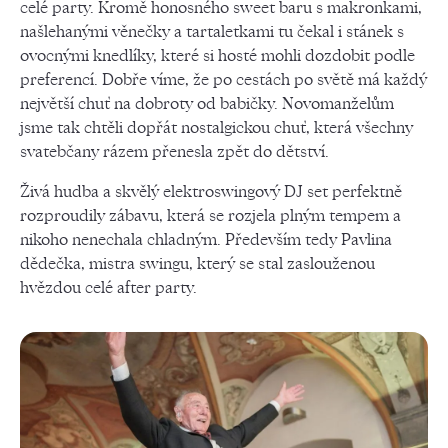
celé party. Kromě honosného sweet baru s makronkami,
našlehanými věnečky a tartaletkami tu čekal i stánek s
ovocnými knedlíky, které si hosté mohli dozdobit podle
preferencí. Dobře víme, že po cestách po světě má každý
největší chuť na dobroty od babičky. Novomanželům
jsme tak chtěli dopřát nostalgickou chuť, která všechny
svatebčany rázem přenesla zpět do dětství.
Živá hudba a skvělý elektroswingový DJ set perfektně
rozproudily zábavu, která se rozjela plným tempem a
nikoho nenechala chladným. Především tedy Pavlina
dědečka, mistra swingu, který se stal zaslouženou
hvězdou celé after party.