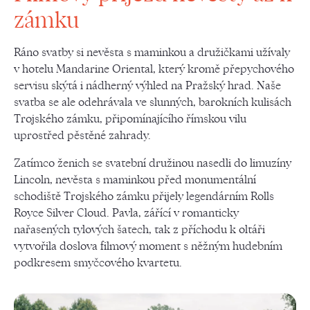
zámku
Ráno svatby si nevěsta s maminkou a družičkami užívaly
v hotelu Mandarine Oriental, který kromě přepychového
servisu skýtá i nádherný výhled na Pražský hrad. Naše
svatba se ale odehrávala ve slunných, barokních kulisách
Trojského zámku, připomínajícího římskou vilu
uprostřed pěstěné zahrady.
Zatímco ženich se svatební družinou nasedli do limuzíny
Lincoln, nevěsta s maminkou před monumentální
schodiště Trojského zámku přijely legendárním Rolls
Royce Silver Cloud. Pavla, zářící v romanticky
nařasených tylových šatech, tak z příchodu k oltáři
vytvořila doslova filmový moment s něžným hudebním
podkresem smyčcového kvartetu.