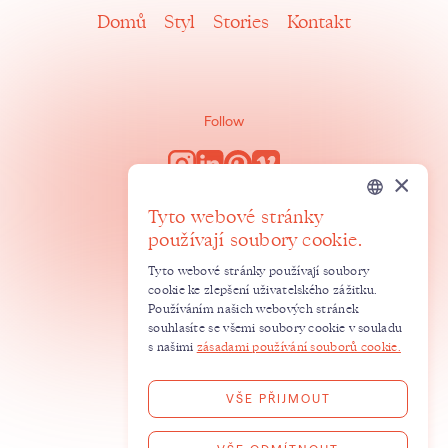
Domů
Styl
Stories
Kontakt
Follow
×
Světlana Uldrichová
Tyto webové stránky
info@boutiqueweddings.cz
Czech
používají soubory cookie.
+420 724 074 754
English
Eliášova 602/36
Tyto webové stránky používají soubory
cookie ke zlepšení uživatelského zážitku.
166 00 Praha 6
Používáním našich webových stránek
IČO 67293441
souhlasíte se všemi soubory cookie v souladu
s našimi
zásadami používání souborů cookie.
©
2026 Světlana Uldrichová
Designed by
NMDS
.
Developed by
Semibold
.
VŠE PŘIJMOUT