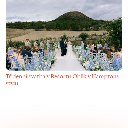
Třídenní svatba v Resortu Oblík v Hamptons
stylu