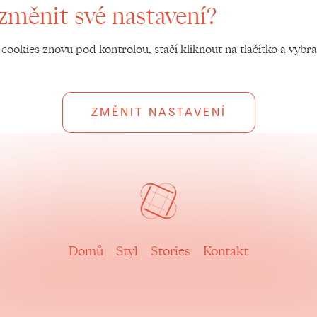
změnit své nastavení?
cookies znovu pod kontrolou, stačí kliknout na tlačítko a vybrat
ZMĚNIT NASTAVENÍ
Domů
Styl
Stories
Kontakt