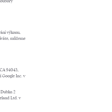
soubory
vání výkonu,
užíváte, můžeme
 CA 94043,
 Google Inc. v
 Dublin 2
eland Ltd. v