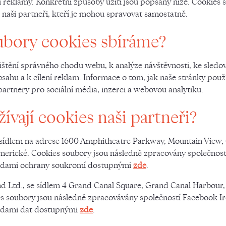
 reklamy. Konkrétní způsoby užití jsou popsány níže. Cookies 
naši partneři, kteří je mohou spravovat samostatně.
ubory cookies sbíráme?
ištění správného chodu webu, k analýze návštěvnosti, ke sledo
bsahu a k cílení reklam. Informace o tom, jak naše stránky po
 partnery pro sociální média, inzerci a webovou analytiku.
ívají cookies naši partneři?
 sídlem na adrese 1600 Amphitheatre Parkway, Mountain View,
merické. Cookies soubory jsou následně zpracovány společností
adami ochrany soukromí dostupnými
zde
.
d Ltd., se sídlem 4 Grand Canal Square, Grand Canal Harbour,
es soubory jsou následně zpracovávány společností Facebook Ir
adami dat dostupnými
zde
.