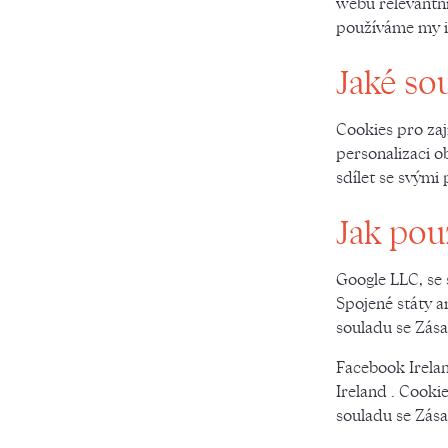
webů relevantní
používáme my i 
Jaké so
Cookies pro zaj
personalizaci o
sdílet se svými
Jak použ
Google LLC, se
Spojené státy a
souladu se Zás
Facebook Irelan
Ireland . Cooki
souladu se Zás